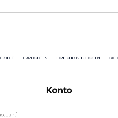
E ZIELE
ERREICHTES
IHRE CDU BECHHOFEN
DIE
Konto
account]