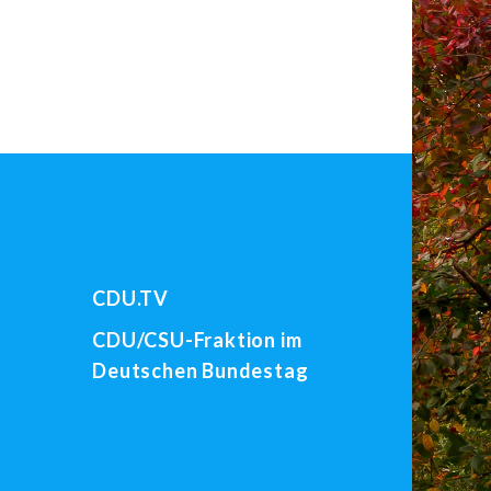
CDU.TV
CDU/CSU-Fraktion im
Deutschen Bundestag